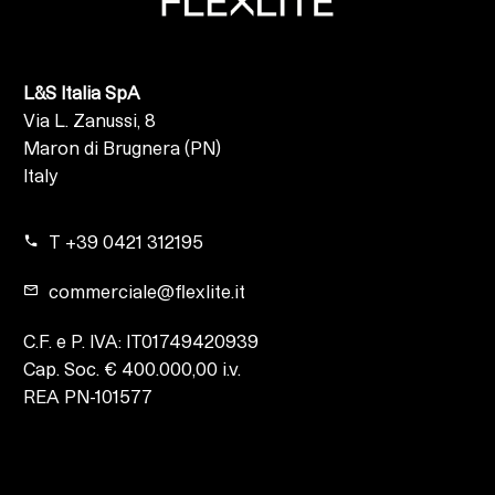
L&S Italia SpA
Via L. Zanussi, 8
Maron di Brugnera (PN)
Italy
T +39 0421 312195
commerciale@flexlite.it
C.F. e P. IVA: IT01749420939
Cap. Soc. € 400.000,00 i.v.
REA PN-101577